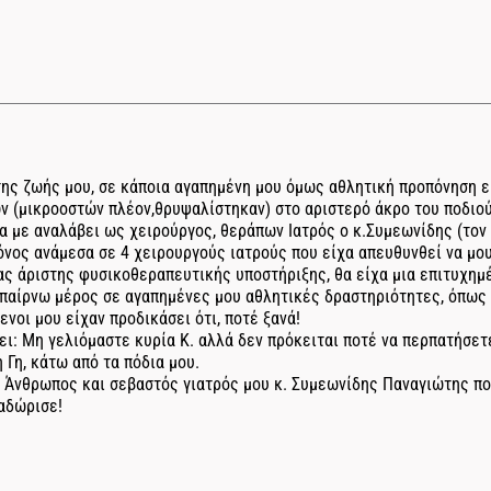
της ζωής μου, σε κάποια αγαπημένη μου όμως αθλητική προπόνηση ε
ν (μικροοστών πλέον,θρυψαλίστηκαν) στο αριστερό άκρο του ποδιού
α με αναλάβει ως χειρούργος, θεράπων Ιατρός ο κ.Συμεωνίδης (τον
νος ανάμεσα σε 4 χειρουργούς ιατρούς που είχα απευθυνθεί να μου 
ας άριστης φυσικοθεραπευτικής υποστήριξης, θα είχα μια επιτυχημ
 παίρνω μέρος σε αγαπημένες μου αθλητικές δραστηριότητες, όπως 
ενοι μου είχαν προδικάσει ότι, ποτέ ξανά!
πει: Μη γελιόμαστε κυρία Κ. αλλά δεν πρόκειται ποτέ να περπατήσε
η Γη, κάτω από τα πόδια μου.
ο Άνθρωπος και σεβαστός γιατρός μου κ. Συμεωνίδης Παναγιώτης που
ναδώρισε!