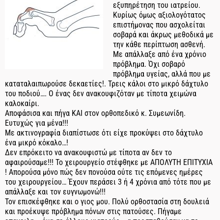
εξυπηρέτηση του ιατρείου.
Κυρίως όμως αξιολογότατος
επιστήμονας που ασχολείται
σοβαρά και άκρως μεθοδικά με
την κάθε περίπτωση ασθενή.
Με απάλλαξε από ένα χρόνιο
πρόβλημα. Όχι σοβαρό
πρόβλημα υγείας, αλλά που με
καταταλαιπωρούσε δεκαετίες!. Τρεις κάλοι στο μικρό δάχτυλο
του ποδιού…. Ο ένας δεν ανακουφιζόταν με τίποτα χειμώνα
καλοκαίρι.
Αποφάσισα και πήγα ΚΑΙ στον ορθοπεδικό κ. Συμεωνίδη.
Ευτυχώς για μένα!!!
Με ακτινογραφία διαπίστωσε ότι είχε προκύψει στο δάχτυλο
ένα μικρό κόκαλο…!
Δεν επρόκειτο να ανακουφιστώ με τίποτα αν δεν το
αφαιρούσαμε!!! Το χειρουργείο στέφθηκε με ΑΠΟΛΥΤΗ ΕΠΙΤΥΧΙΑ
! Απορούσα μόνο πώς δεν πονούσα ούτε τις επόμενες ημέρες
του χειρουργείου… Έχουν περάσει 3 ή 4 χρόνια από τότε που με
απάλλαξε και τον ευγνωμονώ!!!
Τον επισκέφθηκε και ο γιος μου. Πολύ ορθοστασία στη δουλειά
και προέκυψε πρόβλημα πόνων στις πατούσες. Πήγαμε