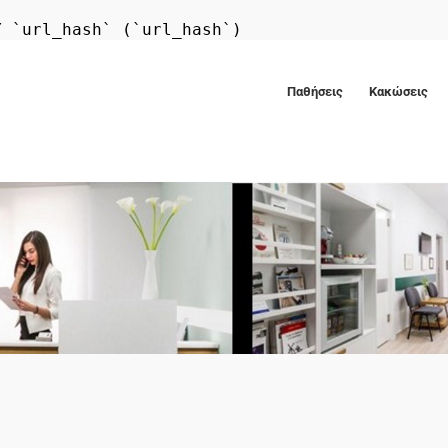
Y `url_hash` (`url_hash`)
Παθήσεις
Κακώσεις