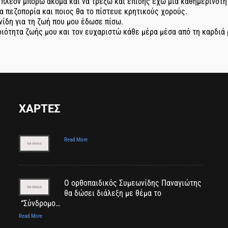
πλέον μπορώ ακόμα και να τρέξω και επίσης έχω μια καθημερινότητ
σα πεζοπορία και ποιος θα το πίστευε κρητικούς χορούς.
ίδη για τη ζωή που μου έδωσε πίσω.
ιότητα ζωής μου και τον ευχαριστώ κάθε μέρα μέσα από τη καρδιά μ
ΧΑΡΤΕΣ
Read More
Ο ορθοπαιδικός Συμεωνίδης Παναγιώτης
θα δώσει διάλεξη με θέμα το
“Σύνδρομο…
Read More