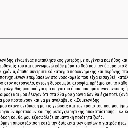
εωνίδης είναι ένας καταπληκτικός γιατρός με ευγένεια και ήθος κ
 ασθενείς του και ευγνωμονώ κάθε μέρα το θεό που τον έφερε στο δ
8 χρόνια, έπαθα συντριπτικό κάταγμα ποδοκνημικής και περόνης στο
αποτυχημένων επεμβάσεων στο νοσοκομείο που είχα εισαχθεί, κατέ
 στον αστράγαλο, έντονη δυσκαμψία, ατροφία, πρήξιμο και το κάθε
 ο γολγοθάς μου από γιατρό σε γιατρό όπου μου πρότειναν ενέσεις 
οίρες) και μου έλεγαν ότι στα 29α μου χρόνια δεν θα έχω ποτέ ξαν
α μου προτείνουν και να με αναλάβει ο κ.Συμεωνίδης.
 μου έκανε εντύπωση με τις γνώσεις και τον τρόπο του που μου έμπ
υργικών προτάσεων και της μετεγχειρητικής αποκατάστασης. Τελικ
όδεση και θα μου εξασφάλιζε σημαντική ποιότητα ζωής.
ύμηνη αποκατάσταση κατά την διάρκεια των οποίων ο γιατρός ήταν 