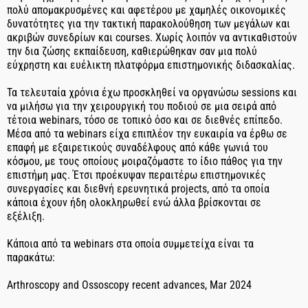
πολύ απομακρυσμένες και αφετέρου με χαμηλές οικονομικές
δυνατότητες για την τακτική παρακολούθηση των μεγάλων και
ακριβών συνεδρίων και courses. Χωρίς λοιπόν να αντικαθιστούν
την δια ζώσης εκπαίδευση, καθιερώθηκαν σαν μια πολύ
εύχρηστη και ευέλικτη πλατφόρμα επιστημονικής διδασκαλίας.
Τα τελευταία χρόνια έχω προσκληθεί να οργανώσω sessions και
να μιλήσω για την χειρουργική του ποδιού σε μια σειρά από
τέτοια webinars, τόσο σε τοπικό όσο και σε διεθνές επίπεδο.
Μέσα από τα webinars είχα επιπλέον την ευκαιρία να έρθω σε
επαφή με εξαιρετικούς συναδέλφους από κάθε γωνιά του
κόσμου, με τους οποίους μοιραζόμαστε το ίδιο πάθος για την
επιστήμη μας. Έτσι προέκυψαν περαιτέρω επιστημονικές
συνεργασίες και διεθνή ερευνητικά projects, από τα οποία
κάποια έχουν ήδη ολοκληρωθεί ενώ άλλα βρίσκονται σε
εξέλιξη.
Κάποια από τα webinars στα οποία συμμετείχα είναι τα
παρακάτω:
Arthroscopy and Ossoscopy recent advances, Mar 2024