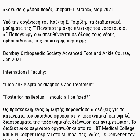
«Κακώσεις μέσου ποδός Chopart- Lisfranc», Μαρ 2021
Υπό την οργάνωση του Καθ/τη Ε. Τσιρίδη, τα διαδικτυακά
μαθήματα της Γ’ Πανεπιστημιακής κλινικής του νοσοκομείου
«Γ.Παπαγεωργίου» απευθύνονται σε όλους τους νέους
ορθοπαιδικούς της ευρύτερης περιοχής.
Bombay Orthopaedic Society Advanced Foot and Ankle Course,
Jan 2021
International Faculty:
“High ankle sprains diagnosis and treatment”
“Posterior malleolus – should all be fixed?”
Ως προσκεκλημένος ομιλητής παρουσίασα διαλέξεις για τα
κατάγματα του οπισθίου σφυρού στην ποδοκνημική και υψηλά
διαστρέμματα της ποδοκνημικής, διάγνωση και αντιμετώπιση. Το
διαδικτυακό σεμινάριο οργανώθηκε από το HBT Medical College
και R N Cooper Hospital στο Mumbai της Ινδίας με Convener τον