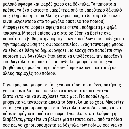
μαλακό ύφασμα και φαρδύ χώρο στα δάκτυλα. Τα παπούτσια
πρέπει να ένα εκατοστό μακρύτερα από το μακρύτερο δάκτυλό
σας. (Σημείωση: Για πολλούς ανθρώπους, το δεύτερο δάκτυλο
είναι μεγαλύτερο από το μεγάλο δάκτυλο του ποδιού).
Αποφύγετε να φοράτε σφιχτά και στενά υποδήματα με ψηλά
τακούνια. Μπορεί επίσης να είστε σε θέση να βρείτε ένα
παπούτσι με βάθος στην περιοχή των δακτύλων που υποδέχεται
την παραμόρφωση της σφυροδακτυλίας. Ένας τσαγκάρης μπορεί
να είναι σε θέση να δημιουργήσει μια εσοχή στο παπούτσι στην
περιοχή των δαχτύλων έτσι ώστε να υποδέχεται την προεξοχή
του δαχτύλου του ποδιού. Τα σανδάλια μπορούν επίσης να
βοηθήσουν, αρκεί να μην πιέζουν ή προκαλούν προστριβή σε
άλλες περιοχές του ποδιού.
Ο γιατρός σας μπορεί επίσης να συστήσει ορισμένες ασκήσεις
για τα δάκτυλα που μπορείτε να κάνετε στο σπίτι για να
διατείνετε και να ενισχύσετε τους μυς. Για παράδειγμα,
μπορείτε να τεντώσετε απαλά τα δάκτυλα με το χέρι. Μπορείτε
επίσης να χρησιμοποιήσετε τα δάχτυλα των ποδιών σας για να
πάρετε πράγματα από το πάτωμα. Ενώ βλέπετε τηλεόραση ή
διαβάζετε, μπορείτε να βάλετε μια πετσέτα κάτω από τα πόδια
σας και να χρησιμοποιήσετε τα δάχτυλα των ποδιών σας για να