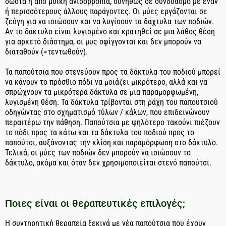
σωστά ή από μυική ανισορροπία, συνήθως σε συνδυασμό με έναν
ή περισσότερους άλλους παράγοντες. Οι μύες εργάζονται σε
ζεύγη για να ισιώσουν και να λυγίσουν τα δάχτυλα των ποδιών.
Αν το δάκτυλο είναι λυγισμένο και κρατηθεί σε μια λάθος θέση
για αρκετό διάστημα, οι μυς σφίγγονται και δεν μπορούν να
διαταθούν (=τεντωθούν).
Τα παπούτσια που στενεύουν προς τα δάκτυλα του ποδιού μπορεί
να κάνουν το πρόσθιο πόδι να μοιάζει μικρότερο, αλλά και να
σπρώχνουν τα μικρότερα δάκτυλα σε μια παραμορφωμένη,
λυγισμένη θέση. Τα δάκτυλα τρίβονται στη ράχη του παπουτσιού
οδηγώντας στο σχηματισμό τύλων / κάλων, που επιδεινώνουν
περαιτέρω την πάθηση. Παπούτσια με ψηλότερο τακούνι πιέζουν
το πόδι προς τα κάτω και τα δάκτυλα του ποδιού προς το
παπούτσι, αυξάνοντας την κλίση και παραμόρφωση στο δάκτυλο.
Τελικά, οι μύες των ποδιών δεν μπορούν να ισιώσουν το
δάκτυλο, ακόμα και όταν δεν χρησιμοποιείται στενό παπούτσι.
Ποιες είναι οι θεραπευτικές επιλογές;
Η συντηρητική θεραπεία ξεκινά με νέα παπούτσια που έχουν