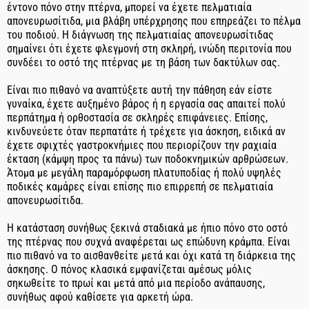
έντονο πόνο στην πτέρνα, μπορεί να έχετε πελματιαία
απονευρωσίτιδα, μια βλάβη υπέρχρησης που επηρεάζει το πέλμα
του ποδιού. Η διάγνωση της πελματιαίας απονευρωσίτιδας
σημαίνει ότι έχετε φλεγμονή στη σκληρή, ινώδη περιτονία που
συνδέει το οστό της πτέρνας με τη βάση των δακτύλων σας.
Είναι πιο πιθανό να αναπτύξετε αυτή την πάθηση εάν είστε
γυναίκα, έχετε αυξημένο βάρος ή η εργασία σας απαιτεί πολύ
περπάτημα ή ορθοστασία σε σκληρές επιφάνειες. Επίσης,
κινδυνεύετε όταν περπατάτε ή τρέχετε για άσκηση, ειδικά αν
έχετε σφιχτές γαστροκνήμιες που περιορίζουν την ραχιαία
έκταση (κάμψη προς τα πάνω) των ποδοκνημικών αρθρώσεων.
Άτομα με μεγάλη παραμόρφωση πλατυποδίας ή πολύ υψηλές
ποδικές καμάρες είναι επίσης πιο επιρρεπή σε πελματιαία
απονευρωσίτιδα.
Η κατάσταση συνήθως ξεκινά σταδιακά με ήπιο πόνο στο οστό
της πτέρνας που συχνά αναφέρεται ως επώδυνη κράμπα. Είναι
πιο πιθανό να το αισθανθείτε μετά και όχι κατά τη διάρκεια της
άσκησης. Ο πόνος κλασικά εμφανίζεται αμέσως μόλις
σηκωθείτε το πρωί και μετά από μια περίοδο ανάπαυσης,
συνήθως αφού καθίσετε για αρκετή ώρα.