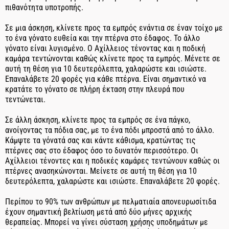
πιθανότητα υποτροπής.
Σε μια άσκηση, κλίνετε προς τα εμπρός ενάντια σε έναν τοίχο με
το ένα γόνατο ευθεία και την πτέρνα στο έδαφος. Το άλλο
γόνατο είναι λυγισμένο. Ο Αχίλλειος τένοντας και η ποδική
καμάρα τεντώνονται καθώς κλίνετε προς τα εμπρός. Μένετε σε
αυτή τη θέση για 10 δευτερόλεπτα, χαλαρώστε και ισιώστε.
Επαναλάβετε 20 φορές για κάθε πτέρνα. Είναι σημαντικό να
κρατάτε το γόνατο σε πλήρη έκταση στην πλευρά που
τεντώνεται.
Σε άλλη άσκηση, κλίνετε προς τα εμπρός σε ένα πάγκο,
ανοίγοντας τα πόδια σας, με το ένα πόδι μπροστά από το άλλο.
Κάμψτε τα γόνατά σας και κάντε κάθισμα, κρατώντας τις
πτέρνες σας στο έδαφος όσο το δυνατόν περισσότερο. Οι
Αχίλλειοι τένοντες και η ποδικές καμάρες τεντώνουν καθώς οι
πτέρνες ανασηκώνονται. Μείνετε σε αυτή τη θέση για 10
δευτερόλεπτα, χαλαρώστε και ισιώστε. Επαναλάβετε 20 φορές.
Περίπου το 90% των ανθρώπων με πελματιαία απονευρωσίτιδα
έχουν σημαντική βελτίωση μετά από δύο μήνες αρχικής
θεραπείας. Μπορεί να γίνει σύσταση χρήσης υποδημάτων με