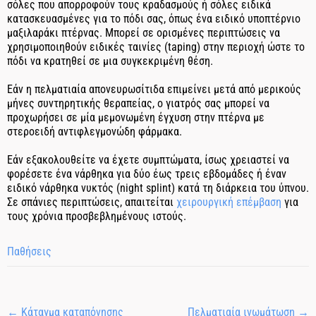
σόλες που απορροφούν τους κραδασμούς ή σόλες ειδικά
κατασκευασμένες για το πόδι σας, όπως ένα ειδικό υποπτέρνιο
μαξιλαράκι πτέρνας. Μπορεί σε ορισμένες περιπτώσεις να
χρησιμοποιηθούν ειδικές ταινίες (taping) στην περιοχή ώστε το
πόδι να κρατηθεί σε μια συγκεκριμένη θέση.
Εάν η πελματιαία απονευρωσίτιδα επιμείνει μετά από μερικούς
μήνες συντηρητικής θεραπείας, ο γιατρός σας μπορεί να
προχωρήσει σε μία μεμονωμένη έγχυση στην πτέρνα με
στεροειδή αντιφλεγμονώδη φάρμακα.
Εάν εξακολουθείτε να έχετε συμπτώματα, ίσως χρειαστεί να
φορέσετε ένα νάρθηκα για δύο έως τρεις εβδομάδες ή έναν
ειδικό νάρθηκα νυκτός (night splint) κατά τη διάρκεια του ύπνου.
Σε σπάνιες περιπτώσεις, απαιτείται
χειρουργική επέμβαση
για
τους χρόνια προσβεβλημένους ιστούς.
Παθήσεις
←
Κάταγμα καταπόνησης
Πελματιαία ινωμάτωση
→