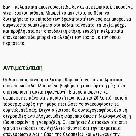
Εάν η πελματιαία απονευρωσίτιδα δεν αντιμετωπιστεί, μπορεί να
γίνει χρόνια πάθηση. Μπορεί να μην είστε σε θέση να
διατηρήσετε το επίπεδο των δραστηριοτήτων σας και μπορεί να
εμφανίσετε συμπτώματα στα πόδια, τα γόνατα, τα ισχία, μέχρι
και προβλήματα στη σπονδυλική στήλη, επειδή η πελματιαία
απονευρωσίτιδα μπορεί να αλλάξει τον τρόπο με τον οποίο
περπατάτε.
Αντιμετώπιση
Οι διατάσεις είναι η καλύτερη θεραπεία για την πελματιαία
απονευρωσίτιδα. Μπορεί να βοηθήσει η αποφόρτιση μέχρι να
υποχωρήσει η αρχική φλεγμονή. Επίσης μπορείτε να
εφαρμόσετε πάγο στην περιοχή που πονά για 20 λεπτά τρεις ή
τέσσερις φορές την ημέρα έτσι ώστε να ανακουφίσετε τα
συμπτώματά σας. Συχνά ο γιατρός θα συνταγογραφήσει ένα μη
στεροειδές αντιφλεγμονώδες φάρμακο όπως η δικλοφαινάκη, η
ιβουπροφαίνη ή η ναπροξένη. Οι ασκήσεις διατάσεων στο σπίτι
για να τεντώσετε τον Αχίλλειο τένοντα και την πελματιαία
απονεύρωση είναι η βάση της θεραπείας και μειώνουν την