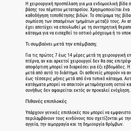
Η χειρουργική προσπέλαση για μια ενδομυελική βίδα σ
βάσης του πέμπτου μεταταρσίου. Χρησιμοποιείται ένα 
καθοδήγηση τοποθέτησης βιδών. Το σπείραμα της βίδας
συμπίεση των σπασμένων τμημάτων μεταξύ τους. Αν απ
έχει αποτύχει να επουλωθεί με τη συντηρητική θεραπε
κάταγμα για να εισαχθεί το οστικό μόσχευμα ή το υπο
Τι συμβαίνει μετά την επέμβαση;
Για τις πρώτες 7 έως 14 μέρες μετά τη χειρουργική ε
πτέρνα, αν και αρκετοί χειρουργοί δεν θα σας επιτρέ
αποφόρτιση μπορεί να διαρκέσει για έξι εβδομάδες. 
μετά από αυτό το διάστημα. Οι ασθενείς μπορούν να α
έως τέσσερις μήνες μετά από ένα τυπικό κάταγμα. Αυ
κατάγματα μπορεί να απαιτούν μεταμόσχευση οστού κα
συνήθως δεν αφαιρείται εκτός αν προκαλεί ενόχληση.
Πιθανές επιπλοκές
Υπάρχουν γενικές επιπλοκές που μπορεί να εμφανιστο
περιλαμβάνουν τους κινδύνους που σχετίζονται με την
αγγεία, την αιμορραγία και τη δημιουργία θρόμβων.