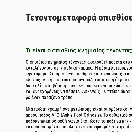
Τενοντομεταφορά οπισθίου
Τι είναι ο οπίσθιος κνημιαίος τένοντας
Ο οπίσθιος κνημιαίος τένοντας ακολουθεί πορεία στο
καταλήγοντας στην ποδική καμάρα. Η κύρια λειτουργία 
την καμάρα. Σε ορισμένες παθήσεις και κακώσεις ο ασ
έδαφος. Αυτή η κατάσταση ονομάζεται πτώση άκρου π
δυσκολία στη βάδιση. Εάν δεν μπορείτε να σηκώσετε 
και ενδεχομένως να πέσετε. Ασθενείς με πτώση άκρου
με έναν παράξενο τρόπο.
Μια πρώτη γραμμή αντιμετώπισης είναι οι ορθωτικοί 
άκρου ποδός AFO (Ankle Foot Orthosis). Το ορθωτικό α
ποδοκνημική σε ορθή γωνία έτσι ώστε το πόδι να μην 
κατασκευασμένο από πλαστικό και εφαρμόζει στην πίσ