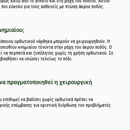
ιβώς κάτω από το γόνατο και στη ράχη του ποδιού. Αυτού
 πιο εύκολο για τους ασθενείς με πτώση άκρου ποδός.
νημιαίου;
 κάποιου ορθωτικού νάρθηκα μπορούν να χειρουργηθούν. Η
οπισθίου κνημιαίου τένοντα στην ράχη του άκρου ποδός. Ο
εί να περπατά και ξυπόλητος χωρίς τη χρήση ορθωτικού. Σε
βοηθήσει να ισιώσει τελείως το πόδι.
να πραγματοποιηθεί η χειρουργική
 επιθυμεί να βαδίσει χωρίς ορθωτικά πρέπει να
ργικής επέμβασης για οριστική διόρθωση του προβλήματός