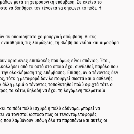
ομάδων μετά τη χειρουργική επέμβαση. Σε εκείνο το
στε να βοηθήσει τον τένοντα να σηκώνει το πόδι. Η
ύν σε οποιαδήποτε χειρουργική επέμβαση. Αυτές
 αναισθησία, τις λοιμώξεις, τη βλάβη σε νεύρα και αιμοφόρα
υν ορισμένες επιπλοκές που όμως είναι σπάνιες. Έτσι,
εκολλήσει από το οστό στο οποίο έχει συνδεθεί, παρόλο που
 την ολοκλήρωση της επέμβασης. Επίσης, αν ο τένοντας δεν
ς, τότε η μεταφορά δεν λειτουργεί σωστά και ο ασθενής
ν άλλη μεριά ο τένοντας τοποθετηθεί πολύ σφιχτά τότε ο
προς τα κάτω, δηλαδή να έχει τη λεγόμενη πελματιαία
κει το πόδι πολύ ισχυρά ή πολύ αδύναμα, μπορεί να
ει να τονιστεί ωστόσο πως οι τενοντομεταφορές
ς που λαμβάνουν υπόψη όλα τα παραπάνω και αυτές οι