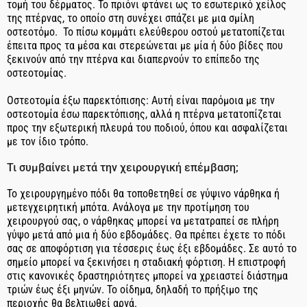
τομή του δέρματος. Το πριόνι φτάνει ως το εσωτερικό χείλος
της πτέρνας, το οποίο στη συνέχει σπάζει με μια σμίλη
οστεοτόμο. Το πίσω κομμάτι ελεύθερου οστού μετατοπίζεται
έπειτα προς τα μέσα και στερεώνεται με μία ή δύο βίδες που
ξεκινούν από την πτέρνα και διαπερνούν το επίπεδο της
οστεοτομίας.
Οστεοτομία έξω παρεκτόπισης: Αυτή είναι παρόμοια με την
οστεοτομία έσω παρεκτόπισης, αλλά η πτέρνα μετατοπίζεται
προς την εξωτερική πλευρά του ποδιού, όπου και ασφαλίζεται
με τον ίδιο τρόπο.
Τι συμβαίνει μετά την χειρουργική επέμβαση;
Το χειρουργημένο πόδι θα τοποθετηθεί σε γύψινο νάρθηκα ή
μετεγχειρητική μπότα. Ανάλογα με την προτίμηση του
χειρουργού σας, ο νάρθηκας μπορεί να μετατραπεί σε πλήρη
γύψο μετά από μια ή δύο εβδομάδες. Θα πρέπει έχετε το πόδι
σας σε αποφόρτιση για τέσσερις έως έξι εβδομάδες. Σε αυτό το
σημείο μπορεί να ξεκινήσει η σταδιακή φόρτιση. Η επιστροφή
στις κανονικές δραστηριότητες μπορεί να χρειαστεί διάστημα
τριών έως έξι μηνών. Το οίδημα, δηλαδή το πρήξιμο της
περιοχής θα βελτιωθεί αργά.