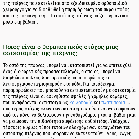
της πτέρνας που εκτελείται από εξειδικευμένο ορθοπαιδικό
χειρουργό για να διορθωθεί η παραμόρφωση του άκρου ποδός
και της ποδοκνημικής. Το οστό της πτέρνας παίζει σημαντικό
ρόλο στη βάδιση.
Ποιος είναι ο θεραπευτικός στόχος μιας
οστεοτομίας της πτέρνας;
Το οστό της πτέρνας μπορεί να μετατοπιστεί για να επιτευχθεί
ένας διαφορετικός προσανατολισμός, ο οποίος μπορεί να
διορθώσει πολλές διαφορετικές παραμορφώσεις και
λειτουργικούς περιορισμούς στο πόδι. Για παράδειγμα,
παραμορφώσεις που μπορούν να αντιμετωπιστούν με οστεοτομία
της πτέρνας είναι οι ασυνήθιστα υψηλές ή χαμηλές καμάρες,
που αναφέρονται αντίστοιχα ως
κοιλοποδία
και
πλατυποδία
. Ο
απώτερος στόχος όλων των οστεοτομιών είναι να ανακουφίσουν
από τον πόνο, να βελτιώσουν την ευθυγράμμιση και τη βάδιση και
να μειώσουν την πιθανότητα εμφάνισης αρθρίτιδας. Υπάρχουν
τέσσερις κυρίως τύποι τέτοιων ελεγχόμενων καταγμάτων του
οστού της πτέρνας που μπορούν να εκτελεστούν: Evans, Dwyer,